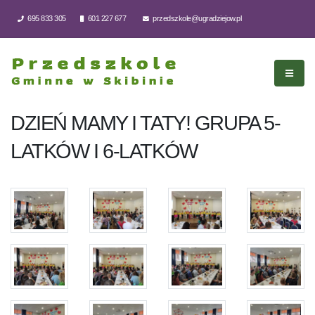
695 833 305
601 227 677
przedszkole@ugradziejow.pl
DZIEŃ MAMY I TATY! GRUPA 5-
LATKÓW I 6-LATKÓW