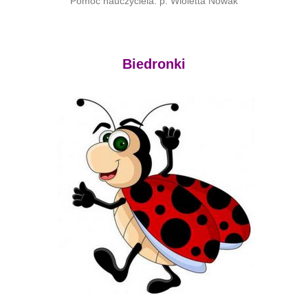
Pomoc nauczyciela: p. Wioletta Nowak
Biedronki