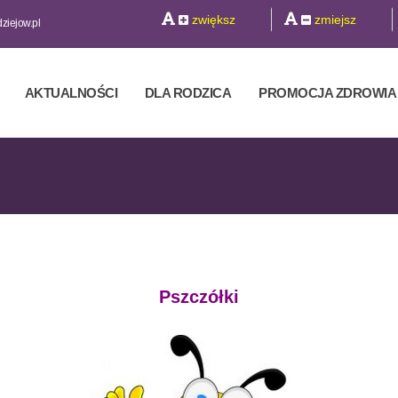
zwiększ
zmiejsz
iejow.pl
AKTUALNOŚCI
DLA RODZICA
PROMOCJA ZDROWIA
Pszczółki