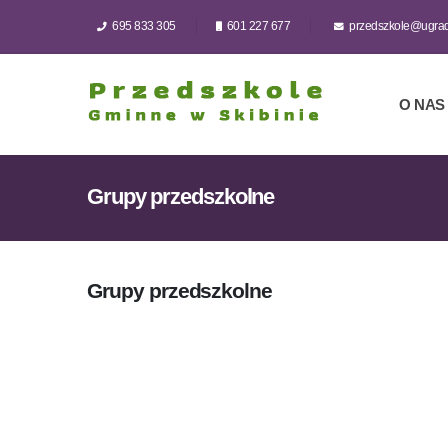
695 833 305
601 227 677
przedszkole@ugradz
O NAS
Grupy przedszkolne
Grupy przedszkolne