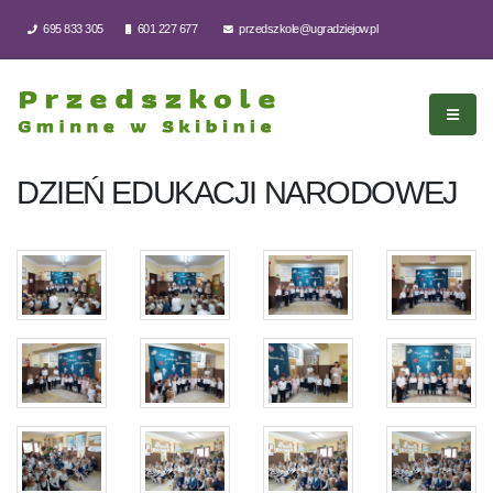
695 833 305
601 227 677
przedszkole@ugradziejow.pl
DZIEŃ EDUKACJI NARODOWEJ