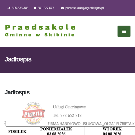
695 833 305
601 227 677
przedszkole@ugradziejow.pl
Jadłospis
Jadłospis